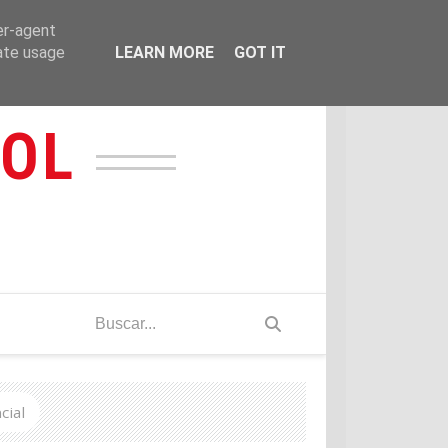
er-agent
rate usage
LEARN MORE
GOT IT
IOL
cial