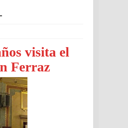
L
os visita el
en Ferraz