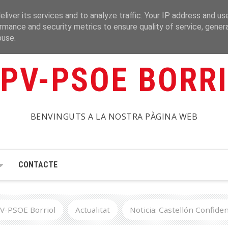
liver its services and to analyze traffic. Your IP address and us
rmance and security metrics to ensure quality of service, gene
buse.
PV-PSOE BORR
BENVINGUTS A LA NOSTRA PÀGINA WEB
CONTACTE
V-PSOE Borriol
Actualitat
Noticia: Castellón Confiden