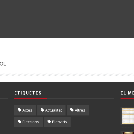
IOL
ETIQUETES
EL M
Actes
Actualitat
Altres
Eleccions
Plenaris