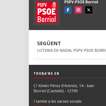
PSPV-PSOE Borriol
SEGÜENT
LOTERIA DE NADAL PSPV-PSOE BORR
TROBA'NS EN
C/ Ximén Pérez d'Arenós, 14 - baix
Borriol (Castelló) - 12190
I també a les xarxes socials: