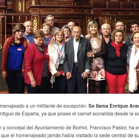
homenajeado a un militante de excepción.
Se llama Enrique Ara
ntiguo de España, ya que posee el carnet socialista desde la 
n y concejal del Ayuntamiento de Borriol, Francisco Pastor, ha
a que el homenajeado jamás había visitado la sede central de su