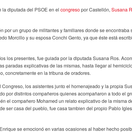
n la diputada del PSOE en el
congreso
por Castellón,
Susana 
por un grupo de militantes y familiares donde se encontraba s
lfredo Morcillo y su esposa Conchi Gento, ya que éste está escr
odos los presentes, fue guiada por la diputada Susana Ros. Acom
paradas explicativas de las mismas, hasta llegar al hemiciclo
o, concretamente en la tribuna de oradores.
el Congreso, los asistentes junto el homenajeado y la propia Su
ido por distintos compañeros quienes acompañaron a todo el gr
én el compañero Mohamed un relato explicativo de la misma d
es de ser casa del pueblo, fue casa tambien del propio Pablo Igl
 Enrique se emocionó en varias ocasiones al haber hecho posibl